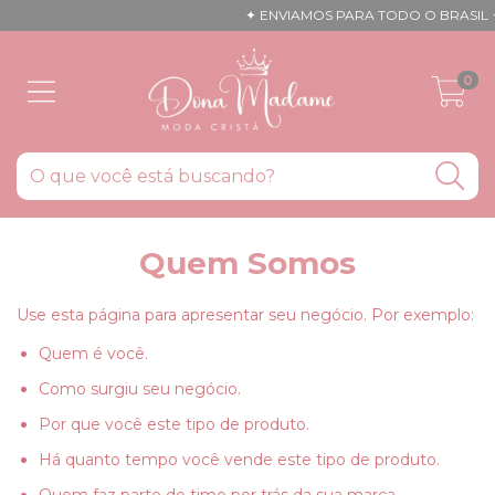
✦ ENVIAMOS PARA TODO O BRASIL ✦ 5%
0
Quem Somos
Use esta página para apresentar seu negócio. Por exemplo:
Quem é você.
Como surgiu seu negócio.
Por que você este tipo de produto.
Há quanto tempo você vende este tipo de produto.